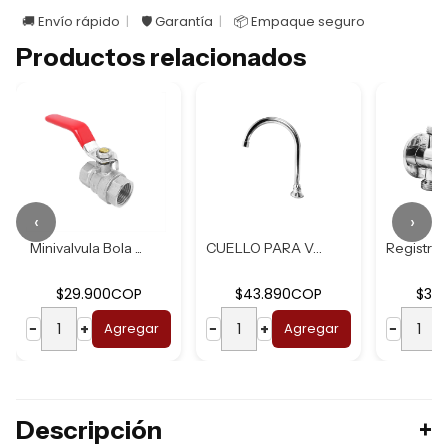
🚚 Envío rápido
🛡️ Garantía
📦 Empaque seguro
Productos relacionados
‹
›
Minivalvula Bola ...
CUELLO PARA VALVU...
$29.900COP
$43.890COP
$30
−
+
Agregar
−
+
Agregar
−
Descripción