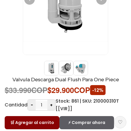
Valvula Descarga Dual Flush Para One Piece
$33.990COP
$29.900COP
-12%
Stock: 861 | SKU: 210000310T
Cantidad
-
+
[[VIR]]
♡
🛒 Agregar al carrito
⚡ Comprar ahora