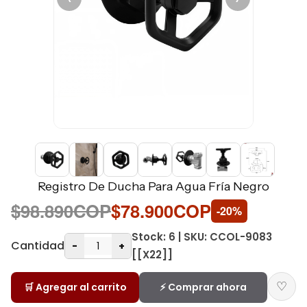
Registro De Ducha Para Agua Fría Negro
$98.890COP
$78.900COP
-20%
Stock: 6 | SKU: CCOL-9083
Cantidad
-
+
[[X22]]
♡
🛒 Agregar al carrito
⚡ Comprar ahora