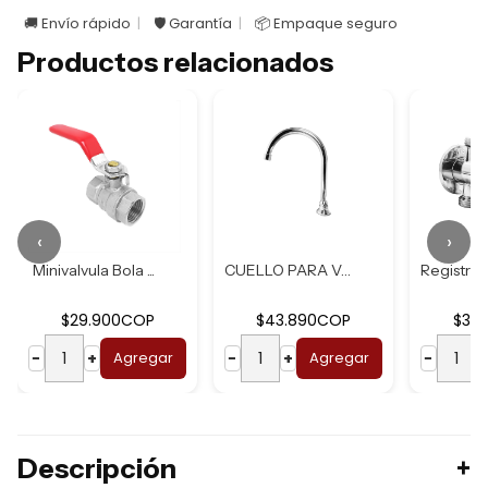
🚚 Envío rápido
🛡️ Garantía
📦 Empaque seguro
Productos relacionados
‹
›
Minivalvula Bola ...
CUELLO PARA VALVU...
$29.900COP
$43.890COP
$30
−
+
Agregar
−
+
Agregar
−
Descripción