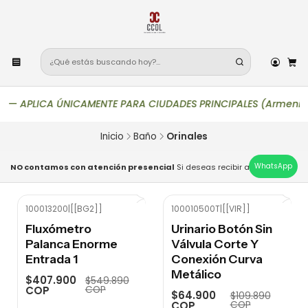
—
APLICA ÚNICAMENTE PARA CIUDADES PRINCIPALES (Armenia, Bogot
Inicio
Baño
Orinales
WhatsApp
NO contamos con atención presencial
Si deseas recibir asesoría pers
100013200
|
[[BG2]]
100010500T
|
[[VIR]]
-26%
OFF
-41%
OFF
Fluxómetro
Urinario Botón Sin
Palanca Enorme
Válvula Corte Y
Entrada 1
Conexión Curva
Metálico
$407.900
$549.890
COP
COP
$64.900
$109.890
COP
COP