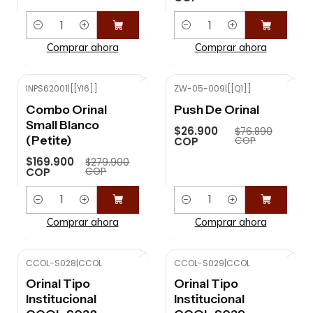
Cantidad
Cantidad
Comprar ahora
Comprar ahora
INPS62001
|
[[YI6]]
ZW-05-009
|
[[Q1]]
-39%
OFF
-65%
OFF
Combo Orinal
Push De Orinal
Small Blanco
$26.900
$76.890
(Petite)
COP
COP
$169.900
$279.900
COP
COP
Cantidad
Cantidad
Comprar ahora
Comprar ahora
CCOL-S028
|
CCOL
CCOL-S029
|
CCOL
Orinal Tipo
Orinal Tipo
Institucional
Institucional