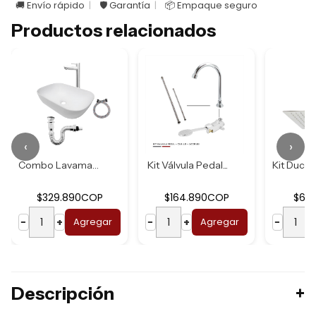
🚚 Envío rápido
🛡️ Garantía
📦 Empaque seguro
Productos relacionados
‹
›
Combo Lavamanos B...
Kit Válvula Pedal...
$329.890COP
$164.890COP
$62
−
+
Agregar
−
+
Agregar
−
Descripción