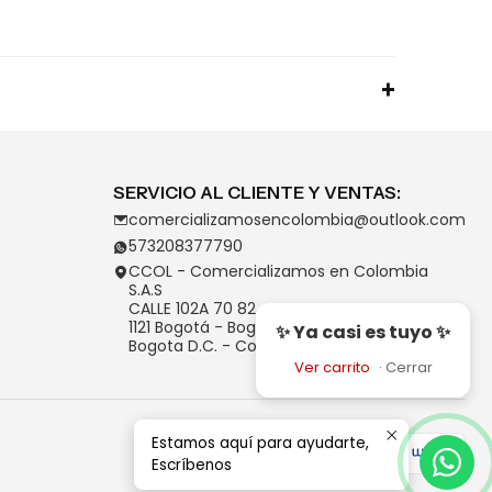
SERVICIO AL CLIENTE Y VENTAS:
comercializamosencolombia@outlook.com
573208377790
CCOL - Comercializamos en Colombia
S.A.S
CALLE 102A 70 82
1121 Bogotá - Bogotá D.C.
✨ Ya casi es tuyo ✨
Bogota D.C. - Colombia
Ver carrito
·
Cerrar
Estamos aquí para ayudarte,
Escríbenos