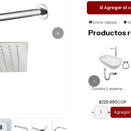
🛒 Agregar al c
🚚 Envío rápido
🛡️ 
›
Productos r
‹
Combo Lavamanos R...
Combo Lavamanos B...
$274.930COP
$329.890COP
−
+
Agregar
−
+
Agregar