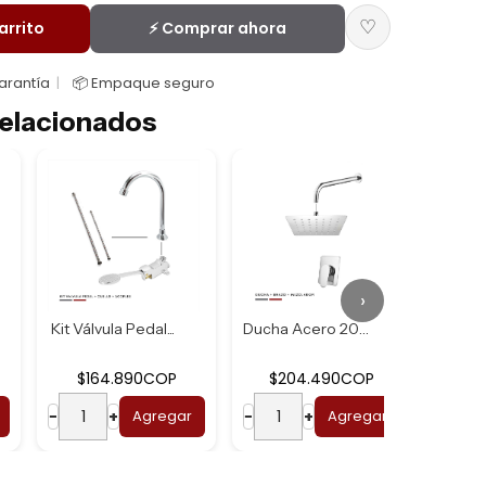
♡
arrito
⚡ Comprar ahora
Garantía
📦 Empaque seguro
elacionados
›
Kit Válvula Pedal...
Ducha Acero 20*20...
$164.890COP
$204.490COP
$
−
+
Agregar
−
+
Agregar
−