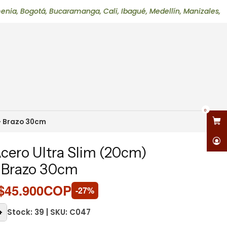
otá, Bucaramanga, Cali, Ibagué, Medellín, Manizales, Neiva, Pe
0
+ Brazo 30cm
cero Ultra Slim (20cm)
 Brazo 30cm
$45.900COP
-27%
Stock: 39 | SKU: C047
+