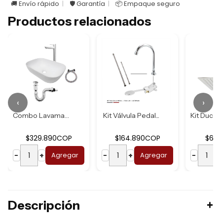
🚚 Envío rápido
🛡️ Garantía
📦 Empaque seguro
Productos relacionados
‹
›
Combo Lavamanos B...
Kit Válvula Pedal...
$329.890COP
$164.890COP
$62
−
+
Agregar
−
+
Agregar
−
Descripción