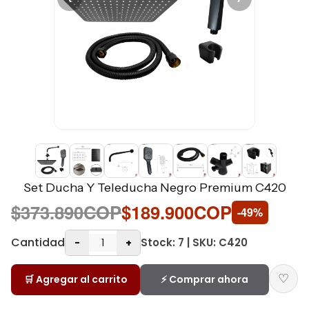
Set Ducha Y Teleducha Negro Premium C420
$373.890COP
$189.900COP
-49%
Cantidad
Stock: 7 | SKU: C420
-
+
♡
🛒 Agregar al carrito
⚡ Comprar ahora