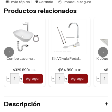
🚚 Envío rápido
🛡️ Garantía
📦 Empaque seguro
Productos relacionados
‹
›
Combo Lavamanos B...
Kit Válvula Pedal...
$329.890COP
$164.890COP
$62
−
+
Agregar
−
+
Agregar
−
Descripción