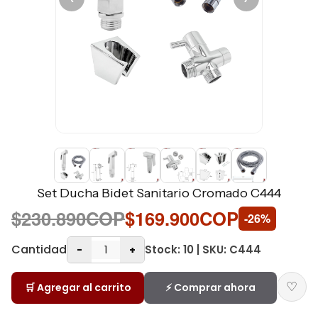
Set Ducha Bidet Sanitario Cromado C444
$230.890COP
$169.900COP
-26%
Cantidad
Stock: 10 | SKU: C444
-
+
♡
🛒 Agregar al carrito
⚡ Comprar ahora