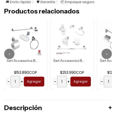
🚚 Envío rápido
🛡️ Garantía
📦 Empaque seguro
Productos relacionados
‹
›
Set Accesorios Ba...
Set Accesorios Ba...
$153.890COP
$253.990COP
$126
−
+
Agregar
−
+
Agregar
−
Descripción