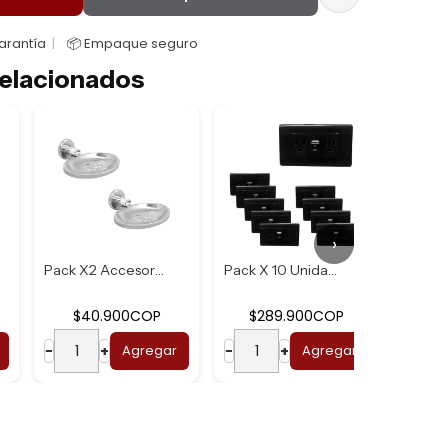
Garantía
📦 Empaque seguro
elacionados
›
Pack X2 Accesorio...
Pack X 10 Unidade...
$40.900COP
$289.900COP
$
−
+
Agregar
−
+
Agregar
−