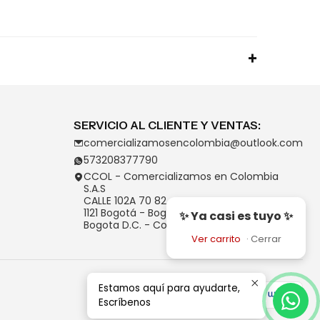
SERVICIO AL CLIENTE Y VENTAS:
comercializamosencolombia@outlook.com
573208377790
CCOL - Comercializamos en Colombia
S.A.S
CALLE 102A 70 82
1121 Bogotá - Bogotá D.C.
✨ Ya casi es tuyo ✨
Bogota D.C. - Colombia
Ver carrito
·
Cerrar
Estamos aquí para ayudarte,
Escríbenos