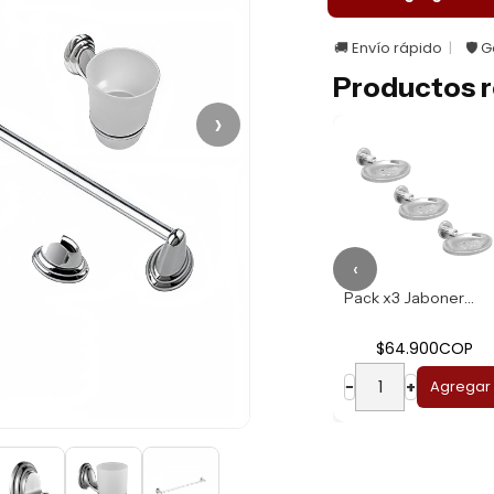
🚚 Envío rápido
🛡️ 
Productos r
›
‹
Set Accesorios Ba...
Pack x3 Jabonera ...
$499.000COP
$64.900COP
−
+
Agregar
−
+
Agregar