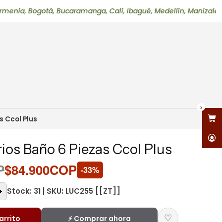
ogotá, Bucaramanga, Cali, Ibagué, Medellín, Manizales, Neiva, 
0
s Ccol Plus
ios Baño 6 Piezas Ccol Plus
P
$84.900COP
-33%
Stock: 31 | SKU: LUC255 [[ZT]]
+
♡
arrito
⚡ Comprar ahora