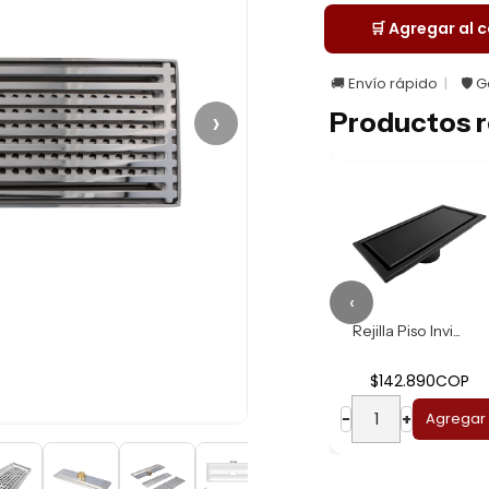
🛒 Agregar al c
🚚 Envío rápido
🛡️ 
›
Productos r
‹
Rejilla Piso Invi...
Rejilla Piso Invi...
$63.690COP
$142.890COP
−
+
Agregar
−
+
Agregar