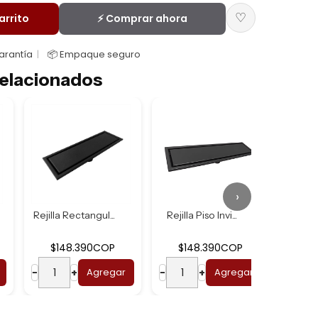
♡
arrito
⚡ Comprar ahora
Garantía
📦 Empaque seguro
elacionados
›
Rejilla Rectangul...
Rejilla Piso Invi...
Rejilla
$148.390COP
$148.390COP
$
−
+
Agregar
−
+
Agregar
−