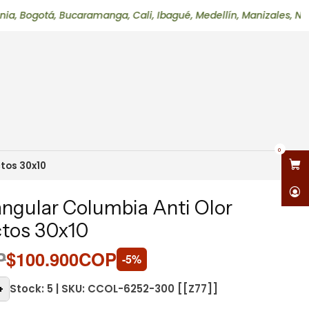
á, Bucaramanga, Cali, Ibagué, Medellín, Manizales, Neiva, Pere
0
ctos 30x10
tangular Columbia Anti Olor
ctos 30x10
P
$100.900COP
-5%
Stock: 5 | SKU: CCOL-6252-300 [[Z77]]
+