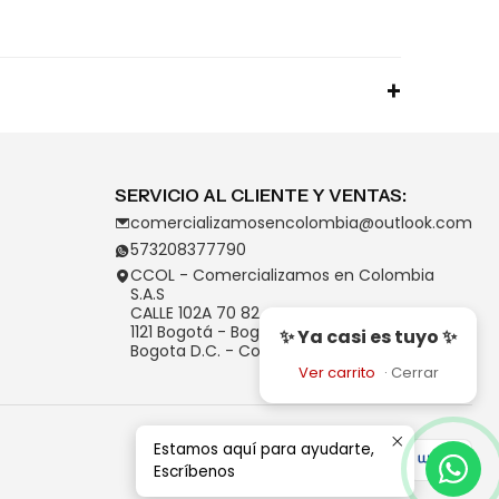
SERVICIO AL CLIENTE Y VENTAS:
comercializamosencolombia@outlook.com
573208377790
CCOL - Comercializamos en Colombia
S.A.S
CALLE 102A 70 82
1121 Bogotá - Bogotá D.C.
✨ Ya casi es tuyo ✨
Bogota D.C. - Colombia
Ver carrito
·
Cerrar
Estamos aquí para ayudarte,
Escríbenos