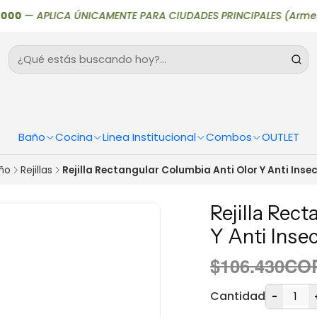
—
APLICA ÚNICAMENTE PARA CIUDADES PRINCIPALES (Armenia, Bogot
Baño
Cocina
Linea Institucional
Combos
OUTLET
ño
Rejillas
Rejilla Rectangular Columbia Anti Olor Y Anti Inse
Rejilla Rec
Y Anti Inse
$106.430CO
Cantidad
-