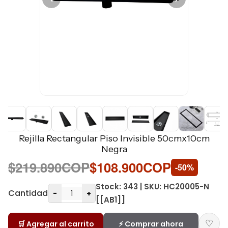
Rejilla Rectangular Piso Invisible 50cmx10cm
Negra
$219.890COP
$108.900COP
-50%
Stock: 343 | SKU: HC20005-N
Cantidad
-
+
[[AB1]]
♡
🛒 Agregar al carrito
⚡ Comprar ahora