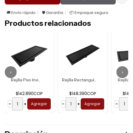
🚚 Envío rápido
🛡️ Garantía
📦 Empaque seguro
Productos relacionados
‹
›
Rejilla Piso Invi...
Rejilla Rectangul...
Rejilla Pi
$142.890COP
$148.390COP
$148
−
+
Agregar
−
+
Agregar
−