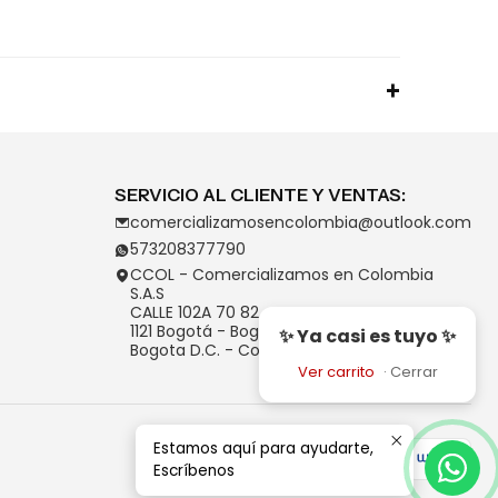
SERVICIO AL CLIENTE Y VENTAS:
comercializamosencolombia@outlook.com
573208377790
CCOL - Comercializamos en Colombia
S.A.S
CALLE 102A 70 82
1121 Bogotá - Bogotá D.C.
✨ Ya casi es tuyo ✨
Bogota D.C. - Colombia
Ver carrito
·
Cerrar
Estamos aquí para ayudarte,
Escríbenos