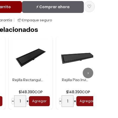
♡
arrito
⚡ Comprar ahora
Garantía
📦 Empaque seguro
elacionados
›
Rejilla Rectangul...
Rejilla Piso Invi...
Rejilla
$148.390COP
$148.390COP
$
−
+
Agregar
−
+
Agregar
−