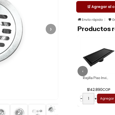
🛒 Agregar al c
🚚 Envío rápido
🛡️ 
›
Productos r
‹
Rejilla Piso Invi...
Rejilla Piso Invi...
$63.690COP
$142.890COP
−
+
Agregar
−
+
Agregar