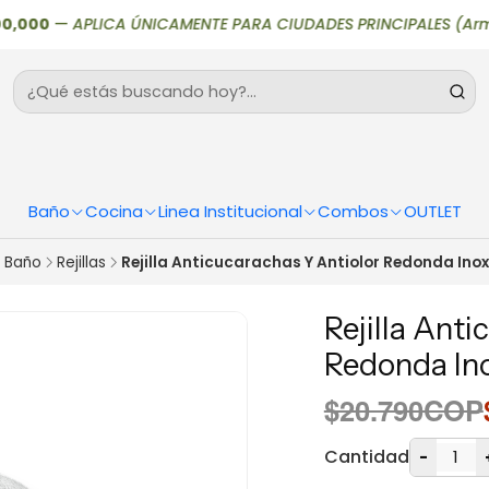
00
—
APLICA ÚNICAMENTE PARA CIUDADES PRINCIPALES (Armenia, Bog
Baño
Cocina
Linea Institucional
Combos
OUTLET
Baño
Rejillas
Rejilla Anticucarachas Y Antiolor Redonda Ino
Rejilla Ant
Redonda In
$20.790COP
Cantidad
-