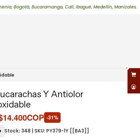
otá, Bucaramanga, Cali, Ibagué, Medellín, Manizales, Neiva, Pe
0
xidable
icucarachas Y Antiolor
oxidable
$14.400COP
-31%
Stock: 348 | SKU: PY379-1Y [[BA3]]
+