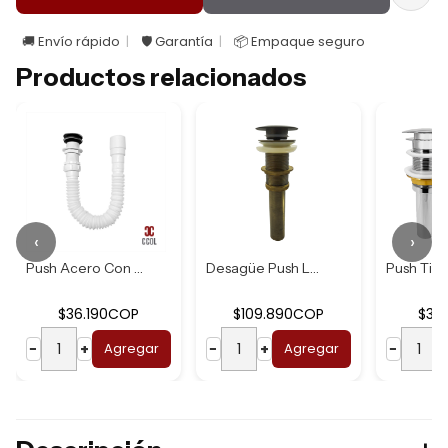
🚚 Envío rápido
🛡️ Garantía
📦 Empaque seguro
Productos relacionados
‹
›
Push Acero Con Si...
Desagüe Push Lava...
$36.190COP
$109.890COP
$36
−
+
Agregar
−
+
Agregar
−