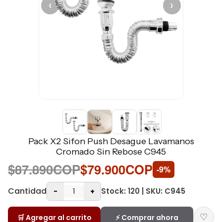
‹
›
Pack X2 Sifon Push Desague Lavamanos
Cromado Sin Rebose C945
$87.890COP
$79.900COP
-9%
Cantidad
Stock: 120 | SKU: C945
-
+
♡
🛒 Agregar al carrito
⚡ Comprar ahora