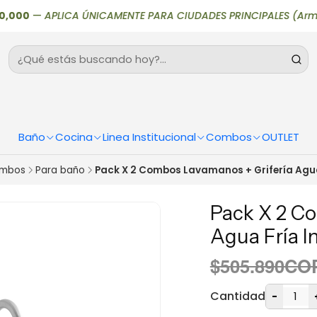
00
—
APLICA ÚNICAMENTE PARA CIUDADES PRINCIPALES (Armenia, Bog
Baño
Cocina
Linea Institucional
Combos
OUTLET
mbos
Para baño
Pack X 2 Combos Lavamanos + Grifería Agua
Pack X 2 C
Agua Fría I
$505.890CO
Cantidad
-