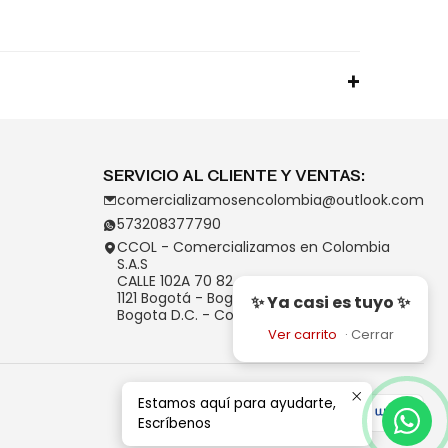
SERVICIO AL CLIENTE Y VENTAS:
comercializamosencolombia@outlook.com
573208377790
CCOL - Comercializamos en Colombia
S.A.S
CALLE 102A 70 82
1121 Bogotá - Bogotá D.C.
✨ Ya casi es tuyo ✨
Bogota D.C. - Colombia
Ver carrito
·
Cerrar
Estamos aquí para ayudarte,
Escríbenos