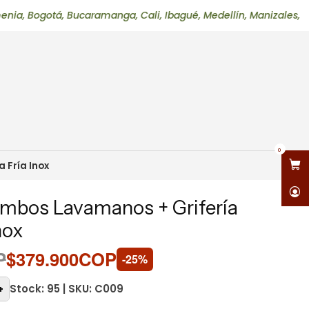
otá, Bucaramanga, Cali, Ibagué, Medellín, Manizales, Neiva, Pe
0
 Fría Inox
ombos Lavamanos + Grifería
nox
P
$379.900COP
-25%
Stock: 95 | SKU: C009
+