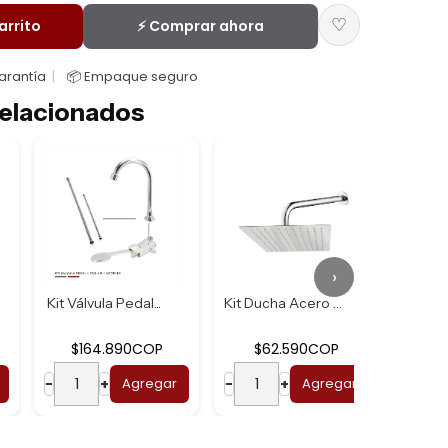
♡
arrito
⚡ Comprar ahora
Garantía
📦 Empaque seguro
elacionados
›
Kit Válvula Pedal...
Kit Ducha Acero U...
$164.890COP
$62.590COP
$2
−
+
Agregar
−
+
Agregar
−