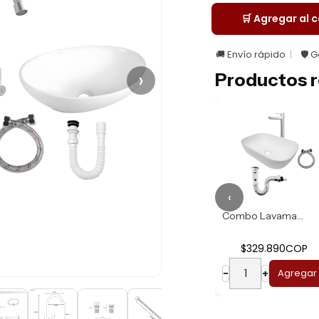
🛒 Agregar al c
🚚 Envío rápido
🛡️ 
›
Productos r
‹
Combo Lavamanos R...
Combo Lavamanos B...
$274.930COP
$329.890COP
−
+
Agregar
−
+
Agregar