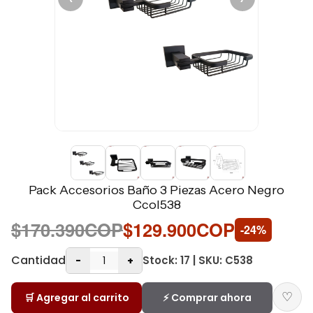
Pack Accesorios Baño 3 Piezas Acero Negro
Ccol538
$170.390COP
$129.900COP
-24%
Cantidad
Stock: 17 | SKU: C538
-
+
♡
🛒 Agregar al carrito
⚡ Comprar ahora