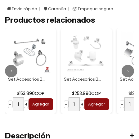
🚚 Envío rápido
🛡️ Garantía
📦 Empaque seguro
Productos relacionados
‹
›
Set Accesorios Ba...
Set Accesorios Ba...
$153.890COP
$253.990COP
$126
−
+
Agregar
−
+
Agregar
−
Descripción