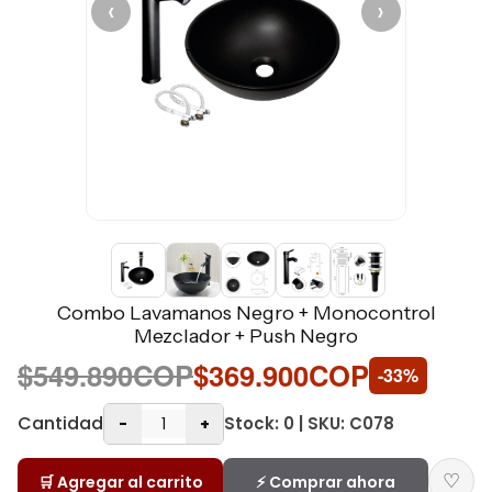
‹
›
Combo Lavamanos Negro + Monocontrol
Mezclador + Push Negro
$549.890COP
$369.900COP
-33%
Cantidad
Stock: 0 | SKU: C078
-
+
♡
🛒 Agregar al carrito
⚡ Comprar ahora