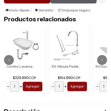
🚚 Envío rápido
🛡️ Garantía
📦 Empaque seguro
Productos relacionados
‹
›
Combo Lavamanos B...
Kit Válvula Pedal...
$329.890COP
$164.890COP
$62
−
+
Agregar
−
+
Agregar
−