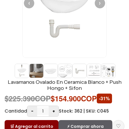
‹
›
Lavamanos Ovalado En Ceramica Blanco + Push
Hongo + Sifon
$225.390COP
$154.900COP
-31%
Cantidad
Stock: 362 | SKU: C045
-
+
♡
🛒 Agregar al carrito
⚡ Comprar ahora