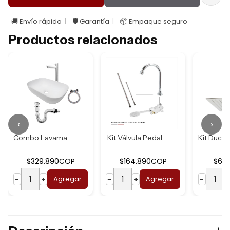
🚚 Envío rápido
🛡️ Garantía
📦 Empaque seguro
Productos relacionados
‹
›
Combo Lavamanos B...
Kit Válvula Pedal...
$329.890COP
$164.890COP
$62
−
+
Agregar
−
+
Agregar
−