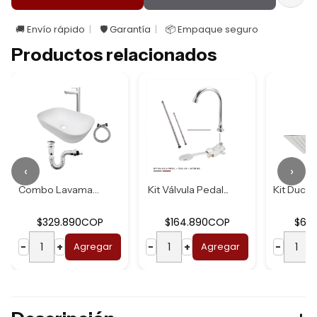
🚚 Envío rápido
🛡️ Garantía
📦 Empaque seguro
Productos relacionados
‹
›
Combo Lavamanos B...
Kit Válvula Pedal...
$329.890COP
$164.890COP
$62
−
+
Agregar
−
+
Agregar
−