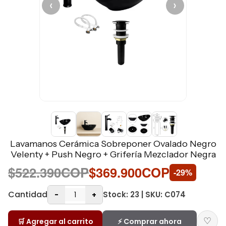
‹
›
Lavamanos Cerámica Sobreponer Ovalado Negro
Velenty + Push Negro + Grifería Mezclador Negra
$522.390COP
$369.900COP
-29%
Cantidad
Stock: 23 | SKU: C074
-
+
♡
🛒 Agregar al carrito
⚡ Comprar ahora