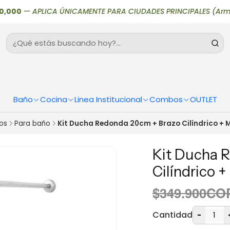
00
—
APLICA ÚNICAMENTE PARA CIUDADES PRINCIPALES (Armenia, Bog
Baño
Cocina
Linea Institucional
Combos
OUTLET
os
Para baño
Kit Ducha Redonda 20cm + Brazo Cilíndrico + 
Kit Ducha 
Cilíndrico +
$349.900CO
Cantidad
-