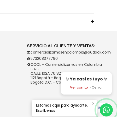
SERVICIO AL CLIENTE Y VENTAS:
comercializamosencolombia@outlook.com
573208377790
CCOL - Comercializamos en Colombia
S.A.S
CALLE 102A 70 82
1121 Bogotá - Bogotá D.C.
✨ Ya casi es tuyo ✨
Bogota D.C. - Colombia
Ver carrito
·
Cerrar
Estamos aquí para ayudarte,
Escríbenos