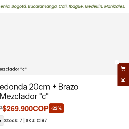
otá, Bucaramanga, Cali, Ibagué, Medellín, Manizales, Neiva, Pe
0
Mezclador *c*
Redonda 20cm + Brazo
 Mezclador *c*
P
$269.900COP
-23%
Stock: 7 | SKU: C197
+