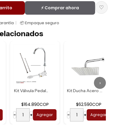
♡
arrito
⚡ Comprar ahora
Garantía
📦 Empaque seguro
elacionados
›
Kit Válvula Pedal...
Kit Ducha Acero U...
$164.890COP
$62.590COP
$2
−
+
Agregar
−
+
Agregar
−