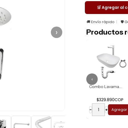
🛒 Agregar al c
🚚 Envío rápido
🛡️ 
›
Productos r
‹
Combo Lavamanos R...
Combo Lavamanos B...
$274.930COP
$329.890COP
−
+
Agregar
−
+
Agregar