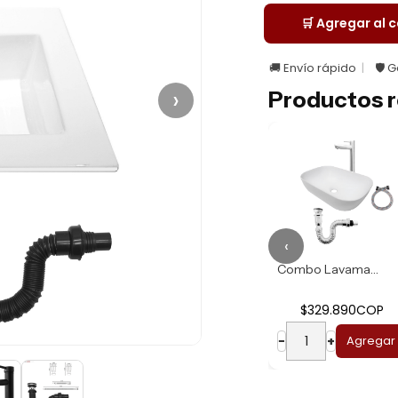
🛒 Agregar al c
🚚 Envío rápido
🛡️ 
›
Productos r
‹
Combo Lavamanos R...
Combo Lavamanos B...
$274.930COP
$329.890COP
−
+
Agregar
−
+
Agregar