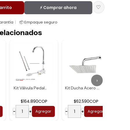
♡
arrito
⚡ Comprar ahora
Garantía
📦 Empaque seguro
elacionados
›
Kit Válvula Pedal...
Kit Ducha Acero U...
$164.890COP
$62.590COP
$2
−
+
Agregar
−
+
Agregar
−