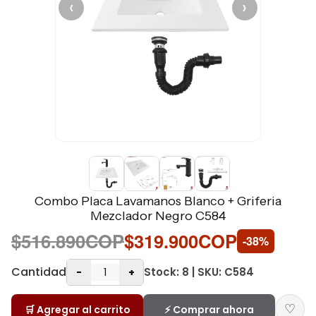
‹
›
Combo Placa Lavamanos Blanco + Griferia
Mezclador Negro C584
$516.890COP
$319.900COP
-38%
Cantidad
Stock: 8 | SKU: C584
-
+
♡
🛒 Agregar al carrito
⚡ Comprar ahora