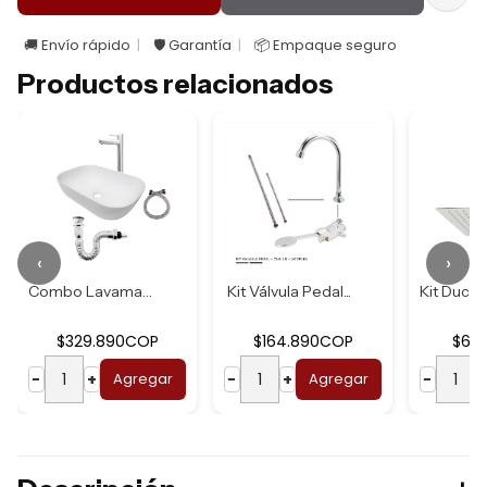
🚚 Envío rápido
🛡️ Garantía
📦 Empaque seguro
Productos relacionados
‹
›
Combo Lavamanos B...
Kit Válvula Pedal...
$329.890COP
$164.890COP
$62
−
+
Agregar
−
+
Agregar
−