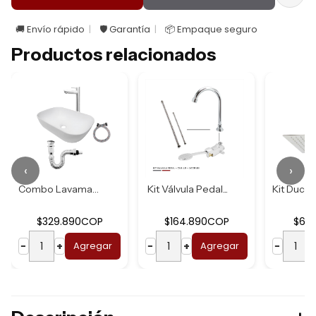
🚚 Envío rápido
🛡️ Garantía
📦 Empaque seguro
Productos relacionados
‹
›
Combo Lavamanos B...
Kit Válvula Pedal...
$329.890COP
$164.890COP
$62
−
+
Agregar
−
+
Agregar
−