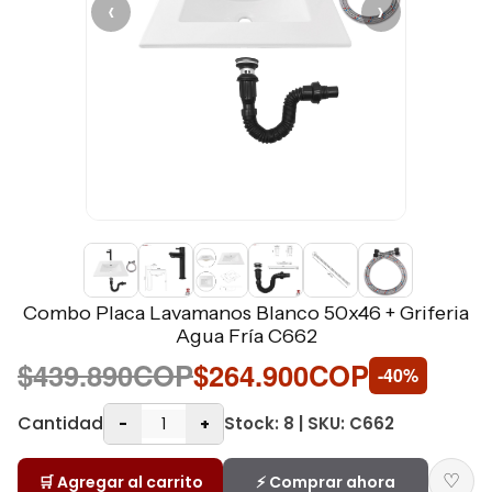
‹
›
Combo Placa Lavamanos Blanco 50x46 + Griferia
Agua Fría C662
$439.890COP
$264.900COP
-40%
Cantidad
Stock: 8 | SKU: C662
-
+
♡
🛒 Agregar al carrito
⚡ Comprar ahora