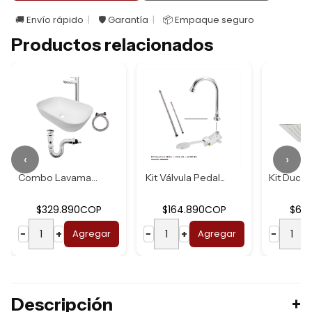
🚚 Envío rápido
🛡️ Garantía
📦 Empaque seguro
Productos relacionados
‹
›
Combo Lavamanos B...
Kit Válvula Pedal...
$329.890COP
$164.890COP
$62
−
+
Agregar
−
+
Agregar
−
Descripción