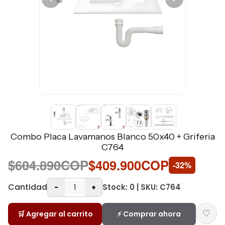
Combo Placa Lavamanos Blanco 50x40 + Griferia
C764
$604.890COP
$409.900COP
-32%
Cantidad
Stock: 0 | SKU: C764
-
+
♡
🛒 Agregar al carrito
⚡ Comprar ahora