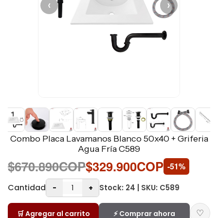
‹
›
Combo Placa Lavamanos Blanco 50x40 + Griferia
Agua Fría C589
$670.890COP
$329.900COP
-51%
Cantidad
Stock: 24 | SKU: C589
-
+
♡
🛒 Agregar al carrito
⚡ Comprar ahora