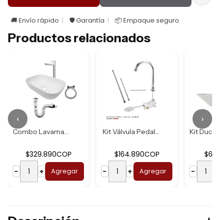
🚚 Envío rápido
🛡️ Garantía
📦 Empaque seguro
Productos relacionados
‹
›
Combo Lavamanos B...
Kit Válvula Pedal...
$329.890COP
$164.890COP
$62
−
+
Agregar
−
+
Agregar
−