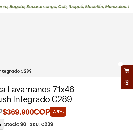
á, Bucaramanga, Cali, Ibagué, Medellín, Manizales, Neiva, Pere
0
Integrado C289
a Lavamanos 71x46
push Integrado C289
P
$369.900COP
-29%
Stock: 90 | SKU: C289
+