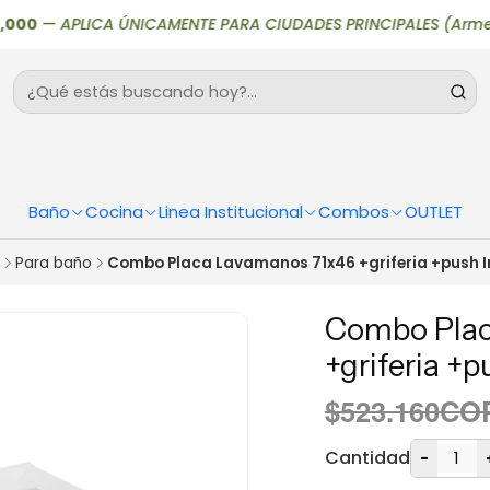
0
—
APLICA ÚNICAMENTE PARA CIUDADES PRINCIPALES (Armenia, Bogot
Baño
Cocina
Linea Institucional
Combos
OUTLET
Para baño
Combo Placa Lavamanos 71x46 +griferia +push 
Combo Plac
+griferia +
$523.160CO
Cantidad
-