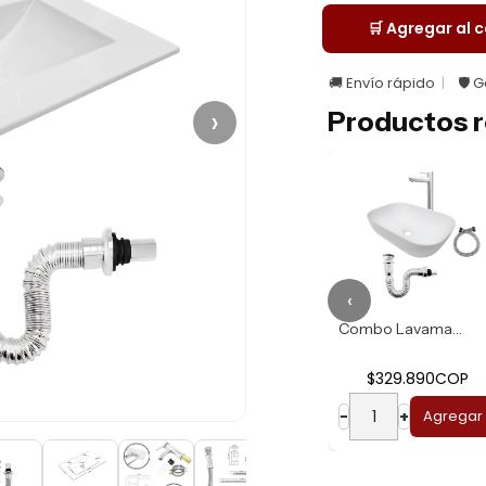
🛒 Agregar al c
🚚 Envío rápido
🛡️ 
›
Productos r
‹
Combo Lavamanos R...
Combo Lavamanos B...
$274.930COP
$329.890COP
−
+
Agregar
−
+
Agregar