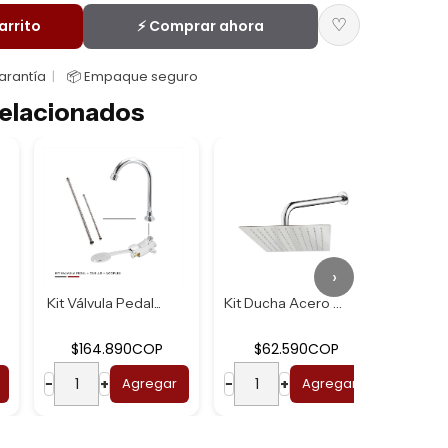
♡
arrito
⚡ Comprar ahora
Garantía
📦 Empaque seguro
elacionados
›
Kit Válvula Pedal...
Kit Ducha Acero U...
$164.890COP
$62.590COP
$2
−
+
Agregar
−
+
Agregar
−