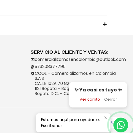
SERVICIO AL CLIENTE Y VENTAS:
comercializamosencolombia@outlook.com
573208377790
CCOL - Comercializamos en Colombia
S.A.S
CALLE 102A 70 82
1121 Bogotá - Bogotá D.C.
✨ Ya casi es tuyo ✨
Bogota D.C. - Colombia
Ver carrito
·
Cerrar
Estamos aquí para ayudarte,
Escríbenos