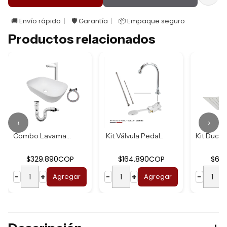
🚚 Envío rápido
🛡️ Garantía
📦 Empaque seguro
Productos relacionados
‹
›
Combo Lavamanos B...
Kit Válvula Pedal...
$329.890COP
$164.890COP
$62
−
+
Agregar
−
+
Agregar
−