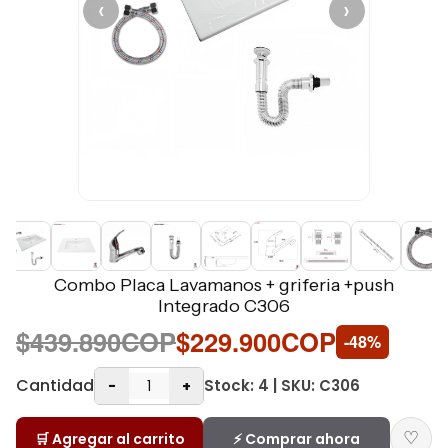
‹
›
Combo Placa Lavamanos + griferia +push
Integrado C306
$439.890COP
$229.900COP
-48%
Cantidad
Stock: 4 | SKU: C306
-
+
♡
🛒 Agregar al carrito
⚡ Comprar ahora