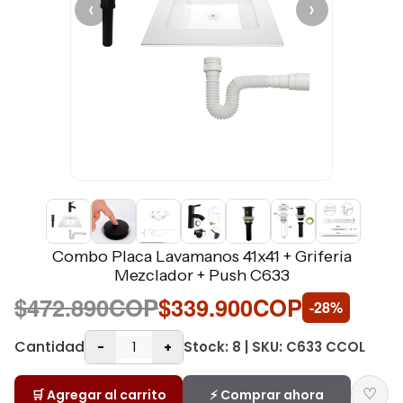
‹
›
Combo Placa Lavamanos 41x41 + Griferia
Mezclador + Push C633
$472.890COP
$339.900COP
-28%
Cantidad
Stock: 8 | SKU: C633 CCOL
-
+
♡
🛒 Agregar al carrito
⚡ Comprar ahora