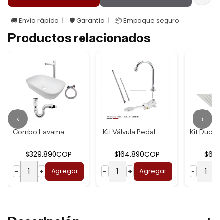
🚚 Envío rápido
🛡️ Garantía
📦 Empaque seguro
Productos relacionados
‹
›
Combo Lavamanos B...
Kit Válvula Pedal...
$329.890COP
$164.890COP
$62
−
+
Agregar
−
+
Agregar
−