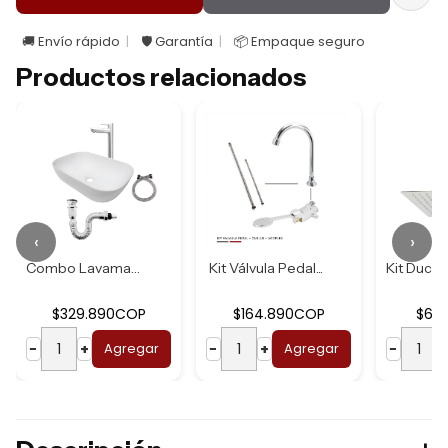
🚚 Envío rápido
🛡️ Garantía
📦 Empaque seguro
Productos relacionados
‹
›
Combo Lavamanos B...
Kit Válvula Pedal...
$329.890COP
$164.890COP
$62
−
+
Agregar
−
+
Agregar
−