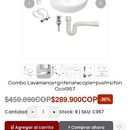
‹
›
Combo Lavamanos+griferia+acople+push+sifon
Ccol957
$450.890COP
$289.900COP
-36%
Cantidad
Stock: 9 | SKU: C957
-
+
♡
🛒 Agregar al carrito
⚡ Comprar ahora