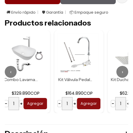
🚚 Envío rápido
🛡️ Garantía
📦 Empaque seguro
Productos relacionados
‹
›
 Lavamanos B...
Kit Válvula Pedal...
Kit Ducha Acero U...
OP
$164.890COP
$62.590COP
egar
−
+
Agregar
−
+
Agregar
−