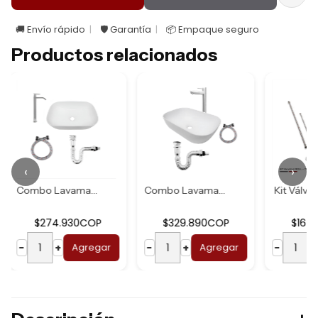
🚚 Envío rápido
🛡️ Garantía
📦 Empaque seguro
Productos relacionados
‹
›
Combo Lavamanos R...
Combo Lavamanos B...
Kit Válvula Pedal...
0COP
$329.890COP
$164.890COP
regar
−
+
Agregar
−
+
Agregar