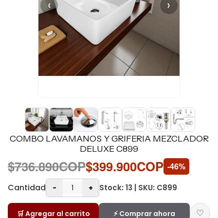
‹
›
COMBO LAVAMANOS Y GRIFERIA MEZCLADOR
DELUXE C899
$736.890COP
$399.900COP
-46%
Cantidad
Stock: 13 | SKU: C899
-
+
♡
🛒 Agregar al carrito
⚡ Comprar ahora