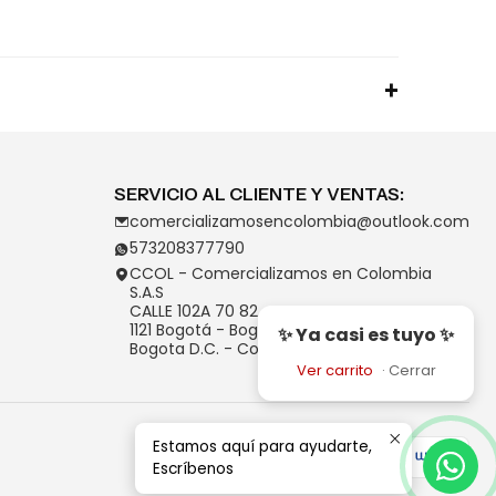
SERVICIO AL CLIENTE Y VENTAS:
comercializamosencolombia@outlook.com
573208377790
CCOL - Comercializamos en Colombia
S.A.S
CALLE 102A 70 82
1121 Bogotá - Bogotá D.C.
✨ Ya casi es tuyo ✨
Bogota D.C. - Colombia
Ver carrito
·
Cerrar
Estamos aquí para ayudarte,
Escríbenos