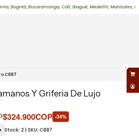
, Bucaramanga, Cali, Ibagué, Medellín, Manizales, Neiva, Perei
0
ro C887
manos Y Griferia De Lujo
7
P
$324.900COP
-34%
Stock: 2 | SKU: C887
+