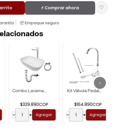
♡
arrito
⚡ Comprar ahora
Garantía
📦 Empaque seguro
elacionados
›
Kit Válvula Pedal...
Kit Ducha Acero U...
P
$164.890COP
$62.590COP
ar
−
+
Agregar
−
+
Agregar
−