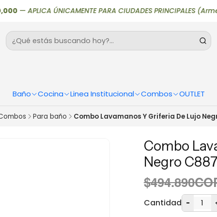
—
APLICA ÚNICAMENTE PARA CIUDADES PRINCIPALES (Armenia, Bogotá
Baño
Cocina
Linea Institucional
Combos
OUTLET
Combos
Para baño
Combo Lavamanos Y Griferia De Lujo Neg
Combo Lava
Negro C88
$494.890CO
Cantidad
-