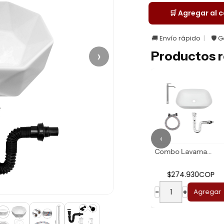
🛒 Agregar al c
🚚 Envío rápido
🛡️ 
›
Productos r
‹
Combo Lavamanos R...
Combo Lavamanos B...
$274.930COP
$329.890CO
−
+
Agregar
−
+
Agreg