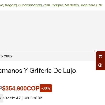
, Bucaramanga, Cali, Ibagué, Medellín, Manizales, Neiva, Perei
0
ro C882
manos Y Griferia De Lujo
2
P
$354.900COP
-33%
Stock: 42 | SKU: C882
+