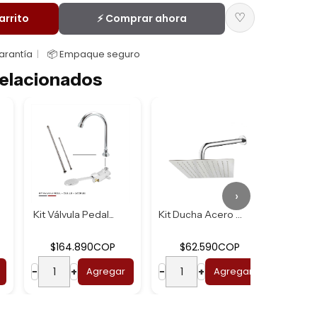
♡
arrito
⚡ Comprar ahora
Garantía
📦 Empaque seguro
elacionados
›
Kit Válvula Pedal...
Kit Ducha Acero U...
$164.890COP
$62.590COP
$2
−
+
Agregar
−
+
Agregar
−