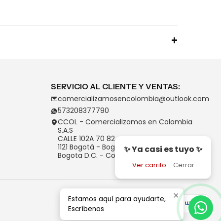
SERVICIO AL CLIENTE Y VENTAS:
comercializamosencolombia@outlook.com
573208377790
CCOL - Comercializamos en Colombia
S.A.S
CALLE 102A 70 82
1121 Bogotá - Bogotá D.C.
✨ Ya casi es tuyo ✨
Bogota D.C. - Colombia
Ver carrito
·
Cerrar
Estamos aquí para ayudarte,
Escríbenos