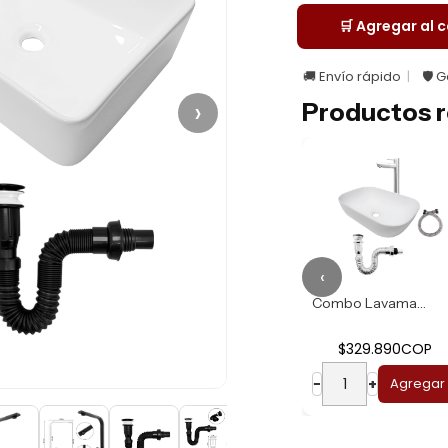
🛒 Agregar al c
🚚 Envío rápido
🛡️ 
›
Productos r
‹
Combo Lavamanos R...
Combo Lavamanos B...
$274.930COP
$329.890COP
−
+
Agregar
−
+
Agregar