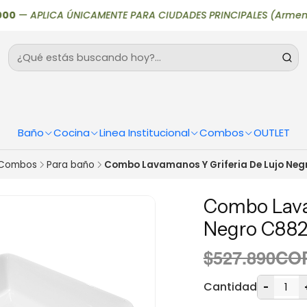
—
APLICA ÚNICAMENTE PARA CIUDADES PRINCIPALES (Armenia, Bogotá
Baño
Cocina
Linea Institucional
Combos
OUTLET
Combos
Para baño
Combo Lavamanos Y Griferia De Lujo Neg
Combo Lava
Negro C88
$527.890CO
Cantidad
-