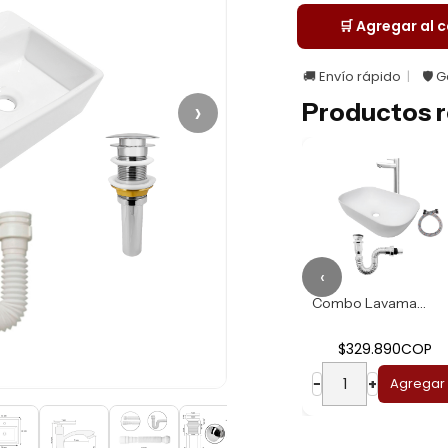
🛒 Agregar al c
🚚 Envío rápido
🛡️ 
›
Productos r
‹
Combo Lavamanos R...
Combo Lavamanos B...
$274.930COP
$329.890COP
−
+
Agregar
−
+
Agregar