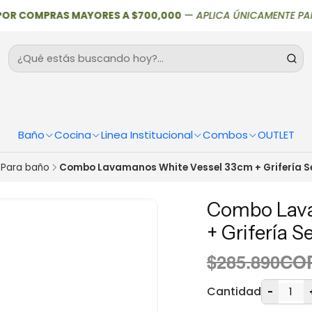
 COMPRAS MAYORES A $700,000
—
APLICA ÚNICAMENTE PARA CIUD
Baño
Cocina
Linea Institucional
Combos
OUTLET
Para baño
Combo Lavamanos White Vessel 33cm + Grifería Seu
Combo Lav
+ Grifería S
$285.890CO
Cantidad
-