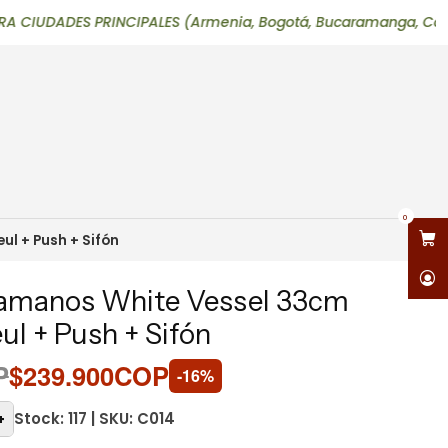
ADES PRINCIPALES (Armenia, Bogotá, Bucaramanga, Cali, Ibagué, 
0
l + Push + Sifón
amanos White Vessel 33cm
eul + Push + Sifón
P
$239.900COP
-16%
Stock: 117 | SKU: C014
+