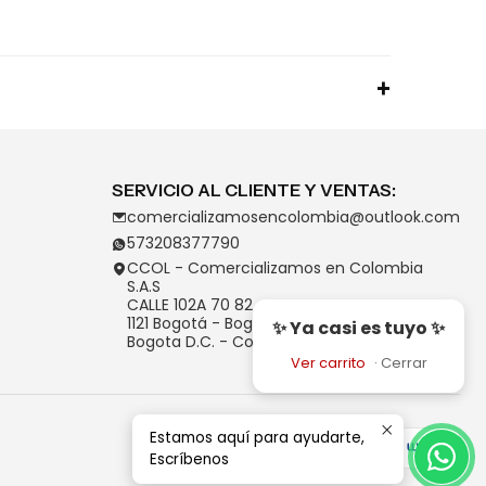
SERVICIO AL CLIENTE Y VENTAS:
comercializamosencolombia@outlook.com
573208377790
CCOL - Comercializamos en Colombia
S.A.S
CALLE 102A 70 82
1121 Bogotá - Bogotá D.C.
✨ Ya casi es tuyo ✨
Bogota D.C. - Colombia
Ver carrito
·
Cerrar
Estamos aquí para ayudarte,
Escríbenos