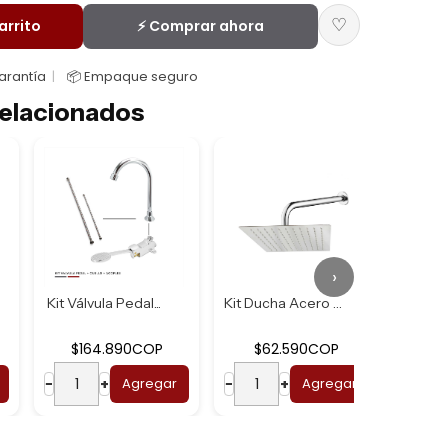
♡
arrito
⚡ Comprar ahora
Garantía
📦 Empaque seguro
elacionados
›
Kit Válvula Pedal...
Kit Ducha Acero U...
$164.890COP
$62.590COP
$2
−
+
Agregar
−
+
Agregar
−