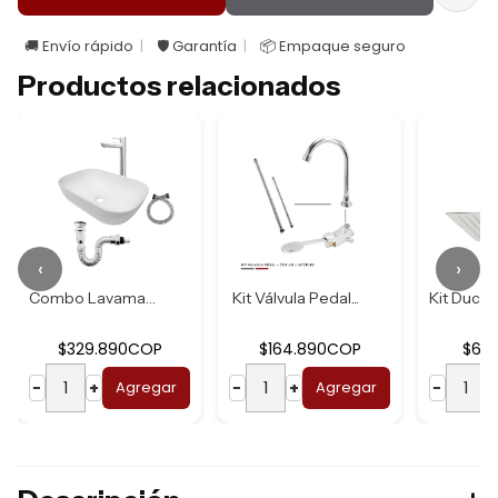
🚚 Envío rápido
🛡️ Garantía
📦 Empaque seguro
Productos relacionados
‹
›
Combo Lavamanos B...
Kit Válvula Pedal...
$329.890COP
$164.890COP
$62
−
+
Agregar
−
+
Agregar
−