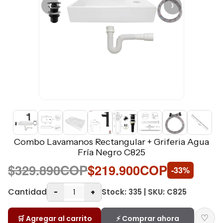
‹
›
Combo Lavamanos Rectangular + Griferia Agua
Fría Negro C825
$329.890COP
$219.900COP
-33%
Cantidad
Stock: 335 | SKU: C825
-
+
♡
🛒 Agregar al carrito
⚡ Comprar ahora