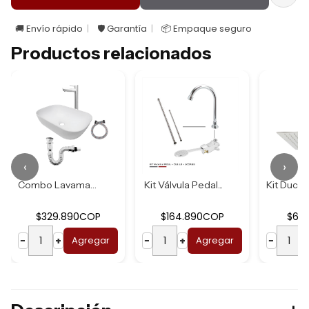
🚚 Envío rápido
🛡️ Garantía
📦 Empaque seguro
Productos relacionados
‹
›
Combo Lavamanos B...
Kit Válvula Pedal...
$329.890COP
$164.890COP
$62
−
+
Agregar
−
+
Agregar
−