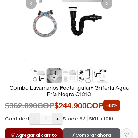
‹
›
Combo Lavamanos Rectangular+ Grifería Agua
Fría Negro C1010
$362.890COP
$244.900COP
-33%
Cantidad
Stock: 97 | SKU: c1010
-
+
♡
🛒 Agregar al carrito
⚡ Comprar ahora