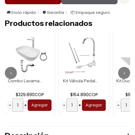
🚚 Envío rápido
🛡️ Garantía
📦 Empaque seguro
Productos relacionados
‹
›
Combo Lavamanos B...
Kit Válvula Pedal...
$329.890COP
$164.890COP
$62.
−
+
Agregar
−
+
Agregar
−
+