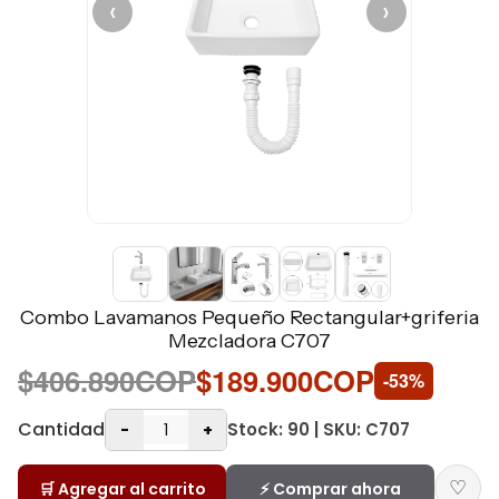
‹
›
Combo Lavamanos Pequeño Rectangular+griferia
Mezcladora C707
$406.890COP
$189.900COP
-53%
Cantidad
Stock: 90 | SKU: C707
-
+
♡
🛒 Agregar al carrito
⚡ Comprar ahora