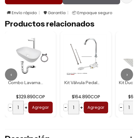
🚚 Envío rápido
🛡️ Garantía
📦 Empaque seguro
Productos relacionados
‹
›
Combo Lavamanos B...
Kit Válvula Pedal...
$329.890COP
$164.890COP
$62
−
+
Agregar
−
+
Agregar
−