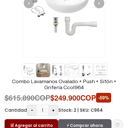
‹
›
Combo Lavamanos Ovalado + Push + Sifón +
Grifería Ccol964
$615.890COP
$249.900COP
-59%
Cantidad
Stock: 2 | SKU: C964
-
+
♡
🛒 Agregar al carrito
⚡ Comprar ahora