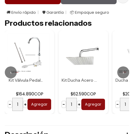
🚚 Envío rápido
🛡️ Garantía
📦 Empaque seguro
Productos relacionados
‹
›
Kit Válvula Pedal...
Kit Ducha Acero U...
$164.890COP
$62.590COP
$204
−
+
Agregar
−
+
Agregar
−