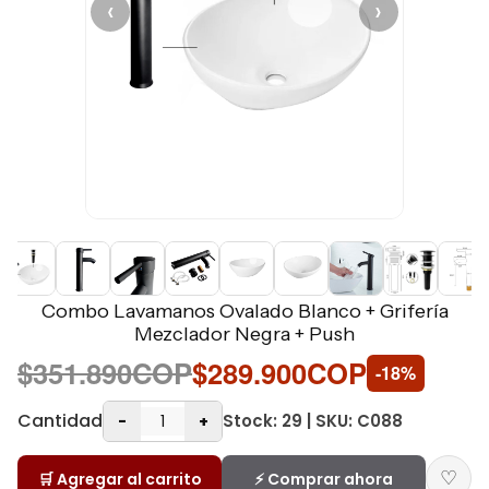
‹
›
Combo Lavamanos Ovalado Blanco + Grifería
Mezclador Negra + Push
$351.890COP
$289.900COP
-18%
Cantidad
Stock: 29 | SKU: C088
-
+
♡
🛒 Agregar al carrito
⚡ Comprar ahora