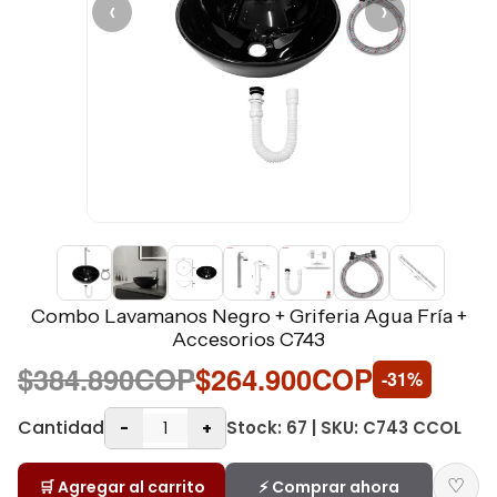
‹
›
Combo Lavamanos Negro + Griferia Agua Fría +
Accesorios C743
$384.890COP
$264.900COP
-31%
Cantidad
Stock: 67 | SKU: C743 CCOL
-
+
♡
🛒 Agregar al carrito
⚡ Comprar ahora