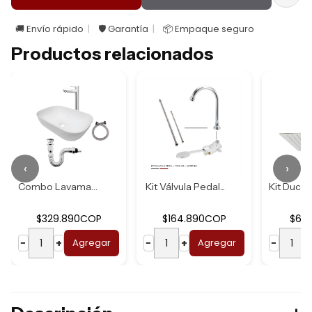
🚚 Envío rápido
🛡️ Garantía
📦 Empaque seguro
Productos relacionados
‹
›
Combo Lavamanos B...
Kit Válvula Pedal...
$329.890COP
$164.890COP
$62
−
+
Agregar
−
+
Agregar
−