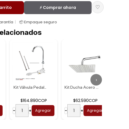
♡
arrito
⚡ Comprar ahora
Garantía
📦 Empaque seguro
elacionados
›
Kit Válvula Pedal...
Kit Ducha Acero U...
$164.890COP
$62.590COP
$2
−
+
Agregar
−
+
Agregar
−