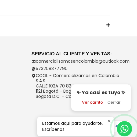
SERVICIO AL CLIENTE Y VENTAS:
comercializamosencolombia@outlook.com
573208377790
CCOL - Comercializamos en Colombia
S.A.S
CALLE 102A 70 82
1121 Bogotá - Bogotá D.C.
✨ Ya casi es tuyo ✨
Bogota D.C. - Colombia
Ver carrito
·
Cerrar
Estamos aquí para ayudarte,
Escríbenos