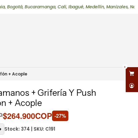
, Bucaramanga, Cali, Ibagué, Medellín, Manizales, Neiva, Perei
0
fón + Acople
manos + Grifería Y Push
ón + Acople
P
$264.900COP
-27%
Stock: 374 | SKU: C191
+