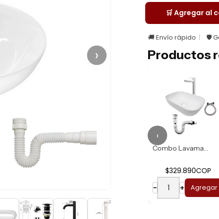
🛒 Agregar al c
🚚 Envío rápido
🛡️ 
›
Productos r
‹
Combo Lavamanos R...
Combo Lavamanos B...
$274.930COP
$329.890COP
−
+
Agregar
−
+
Agregar