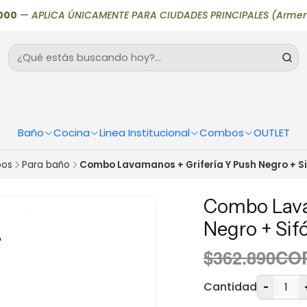
—
APLICA ÚNICAMENTE PARA CIUDADES PRINCIPALES (Armenia, Bogotá
Baño
Cocina
Linea Institucional
Combos
OUTLET
os
Para baño
Combo Lavamanos + Grifería Y Push Negro + Si
Combo Lava
Negro + Sif
$362.890CO
Cantidad
-