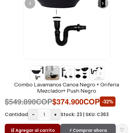
‹
›
Combo Lavamanos Canoa Negro + Griferia
Mezclador+ Push Negro
$549.890COP
$374.900COP
-32%
Cantidad
Stock: 23 | SKU: C363
-
+
♡
🛒 Agregar al carrito
⚡ Comprar ahora