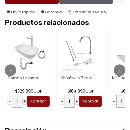
🚚 Envío rápido
🛡️ Garantía
📦 Empaque seguro
Productos relacionados
‹
›
Combo Lavamanos B...
Kit Válvula Pedal...
$329.890COP
$164.890COP
$62
−
+
Agregar
−
+
Agregar
−