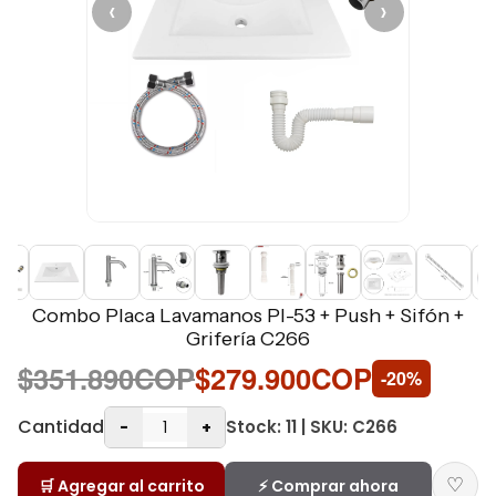
‹
›
Combo Placa Lavamanos Pl-53 + Push + Sifón +
Grifería C266
$351.890COP
$279.900COP
-20%
Cantidad
Stock: 11 | SKU: C266
-
+
♡
🛒 Agregar al carrito
⚡ Comprar ahora