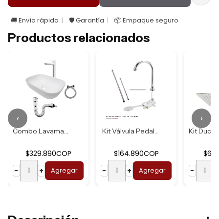
🚚 Envío rápido
🛡️ Garantía
📦 Empaque seguro
Productos relacionados
‹
›
Combo Lavamanos B...
Kit Válvula Pedal...
Kit Ducha Acero U...
29.890COP
$164.890COP
$62.590COP
+
Agregar
−
+
Agregar
−
+
Agregar