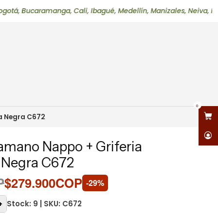
caramanga, Cali, Ibagué, Medellín, Manizales, Neiva, Pereira, 
0
a Negra C672
mano Nappo + Griferia
 Negra C672
P
$279.900COP
-29%
Stock: 9 | SKU: C672
+