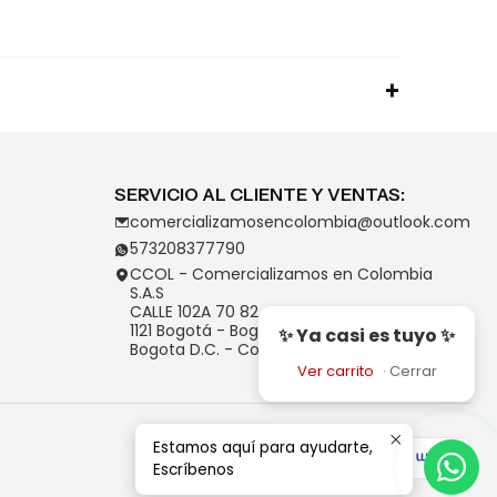
SERVICIO AL CLIENTE Y VENTAS:
comercializamosencolombia@outlook.com
573208377790
CCOL - Comercializamos en Colombia
S.A.S
CALLE 102A 70 82
1121 Bogotá - Bogotá D.C.
✨ Ya casi es tuyo ✨
Bogota D.C. - Colombia
Ver carrito
·
Cerrar
Estamos aquí para ayudarte,
Escríbenos