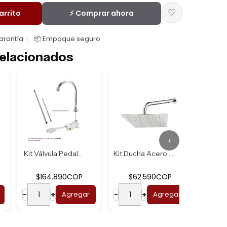
♡
arrito
⚡ Comprar ahora
Garantía
📦 Empaque seguro
elacionados
›
Kit Válvula Pedal...
Kit Ducha Acero U...
$164.890COP
$62.590COP
$2
−
+
Agregar
−
+
Agregar
−