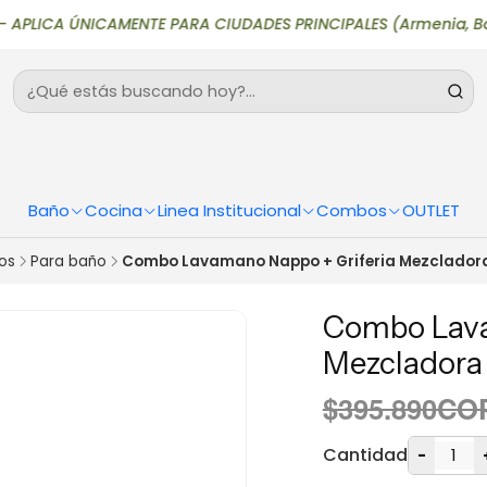
ICA ÚNICAMENTE PARA CIUDADES PRINCIPALES (Armenia, Bogotá, Bu
Baño
Cocina
Linea Institucional
Combos
OUTLET
os
Para baño
Combo Lavamano Nappo + Griferia Mezclador
Combo Lava
Mezcladora
$395.890CO
Cantidad
-