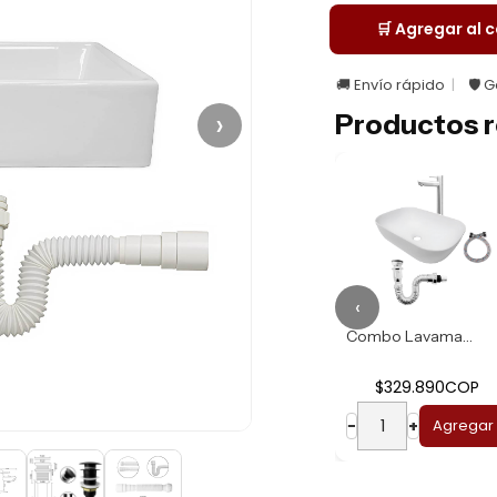
🛒 Agregar al c
🚚 Envío rápido
🛡️ 
›
Productos r
‹
Combo Lavamanos R...
Combo Lavamanos B...
$274.930COP
$329.890COP
−
+
Agregar
−
+
Agregar