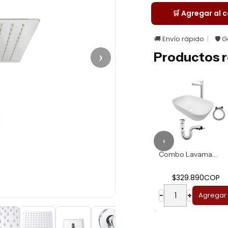
🛒 Agregar al c
🚚 Envío rápido
🛡️ 
›
Productos r
‹
Combo Lavamanos R...
Combo Lavamanos B...
$274.930COP
$329.890COP
−
+
Agregar
−
+
Agregar