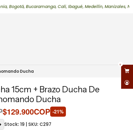
, Bucaramanga, Cali, Ibagué, Medellín, Manizales, Neiva, Perei
0
onomando Ducha
a 15cm + Brazo Ducha De
nomando Ducha
P
$129.900COP
-21%
Stock: 19 | SKU: C297
+