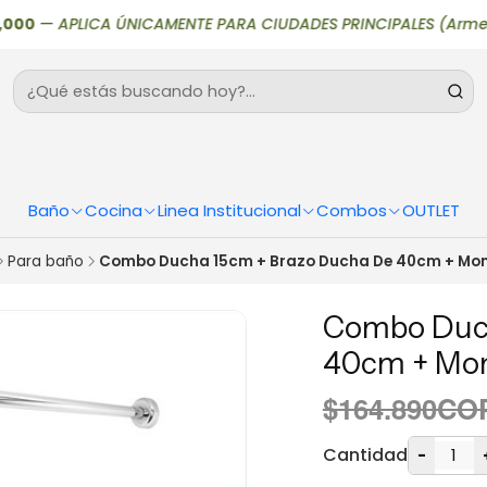
—
APLICA ÚNICAMENTE PARA CIUDADES PRINCIPALES (Armenia, Bogotá
Baño
Cocina
Linea Institucional
Combos
OUTLET
Para baño
Combo Ducha 15cm + Brazo Ducha De 40cm + M
Combo Duch
40cm + Mo
$164.890CO
Cantidad
-