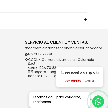
SERVICIO AL CLIENTE Y VENTAS:
comercializamosencolombia@outlook.com
573208377790
CCOL - Comercializamos en Colombia
S.A.S
CALLE 102A 70 82
1121 Bogotá - Bogotá D.C.
✨ Ya casi es tuyo ✨
Bogota D.C. - Colombia
Ver carrito
·
Cerrar
Estamos aquí para ayudarte,
Escríbenos