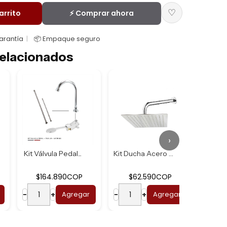
♡
arrito
⚡ Comprar ahora
Garantía
📦 Empaque seguro
elacionados
›
Kit Válvula Pedal...
Kit Ducha Acero U...
$164.890COP
$62.590COP
$2
−
+
Agregar
−
+
Agregar
−