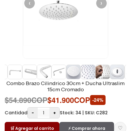
‹
›
Combo Brazo Cilindrico 30cm + Ducha Ultraslim
15cm Cromado
$54.890COP
$41.900COP
-24%
Cantidad
Stock: 34 | SKU: C282
-
+
♡
🛒 Agregar al carrito
⚡ Comprar ahora