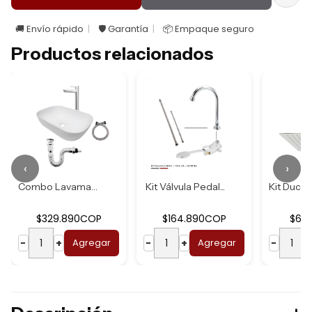
🚚 Envío rápido
🛡️ Garantía
📦 Empaque seguro
Productos relacionados
‹
›
Combo Lavamanos B...
Kit Válvula Pedal...
$329.890COP
$164.890COP
$62
−
+
Agregar
−
+
Agregar
−