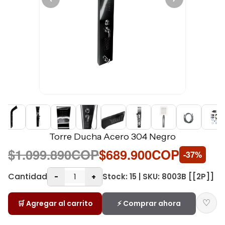
Torre Ducha Acero 304 Negro
$1.099.890COP
$689.900COP
-37%
Cantidad
Stock: 15 | SKU: 8003B [[2P]]
-
+
♡
🛒 Agregar al carrito
⚡ Comprar ahora