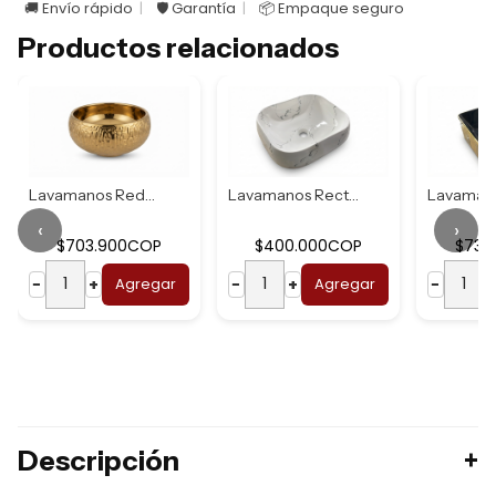
🚚 Envío rápido
🛡️ Garantía
📦 Empaque seguro
Productos relacionados
Lavamanos Redondo...
Lavamanos Rectang...
‹
›
$703.900COP
$400.000COP
$737
−
+
Agregar
−
+
Agregar
−
Descripción