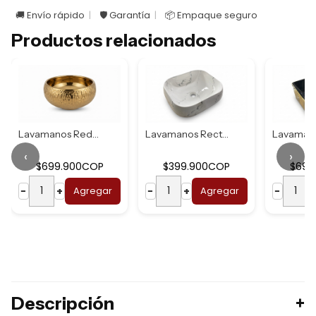
🚚 Envío rápido
🛡️ Garantía
📦 Empaque seguro
Productos relacionados
Lavamanos Redondo...
Lavamanos Rectang...
‹
›
$699.900COP
$399.900COP
$699
−
+
Agregar
−
+
Agregar
−
Descripción