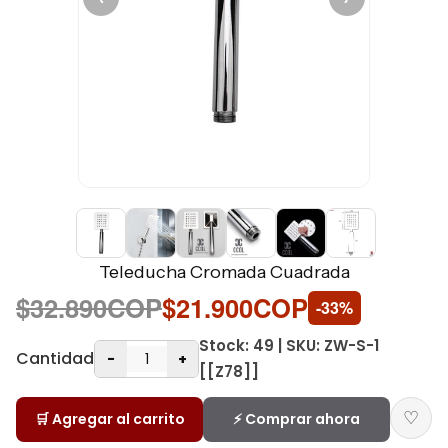
Teleducha Cromada Cuadrada
$32.890COP
$21.900COP
-33%
Stock: 49 | SKU: ZW-S-1
Cantidad
-
+
[[Z78]]
♡
🛒 Agregar al carrito
⚡ Comprar ahora