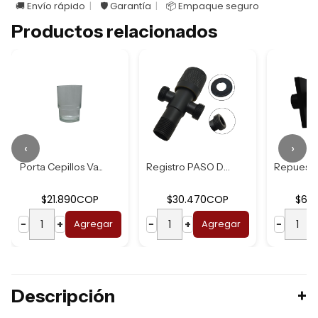
🚚 Envío rápido
🛡️ Garantía
📦 Empaque seguro
Productos relacionados
‹
›
Porta Cepillos Va...
Registro PASO Dob...
$21.890COP
$30.470COP
$63
−
+
Agregar
−
+
Agregar
−
Descripción