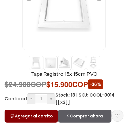
Tapa Registro 15x 15cm PVC
$24.900COP
$15.900COP
-36%
Stock: 18 | SKU: CCOL-0014
Cantidad
-
+
[[X3]]
♡
🛒 Agregar al carrito
⚡ Comprar ahora