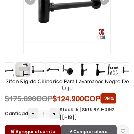
Sifon Rigido Cilindrico Para Lavamanos Negro De
Lujo
$175.890COP
$124.900COP
-29%
Stock: 5 | SKU: BYJ-019Z
Cantidad
-
+
[[H18]]
♡
🛒 Agregar al carrito
⚡ Comprar ahora