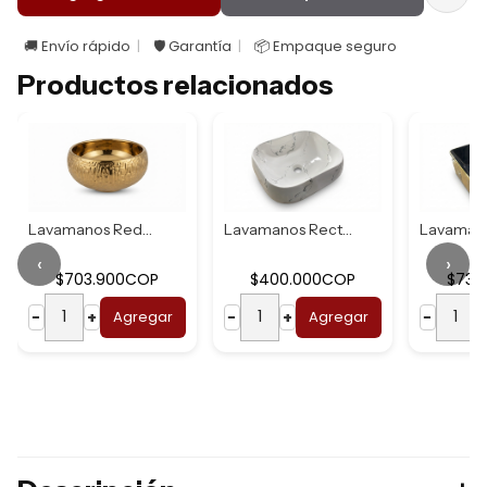
🚚 Envío rápido
🛡️ Garantía
📦 Empaque seguro
Productos relacionados
Lavamanos Redondo...
Lavamanos Rectang...
‹
›
$703.900COP
$400.000COP
$737
−
+
Agregar
−
+
Agregar
−