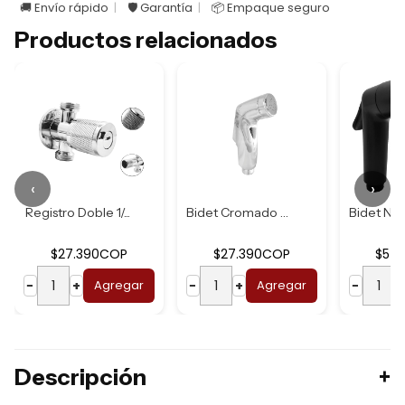
🚚 Envío rápido
🛡️ Garantía
📦 Empaque seguro
Productos relacionados
‹
›
Registro Doble 1/...
Bidet Cromado As...
$27.390COP
$27.390COP
$54
−
+
Agregar
−
+
Agregar
−
Descripción